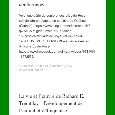
conférences
Voici une série de conférences d’Égide Royer
spécialiste en adaptation scolaire au Québec
(Canada). https://www.bing.com/videos/search?
q=%c3%a9gide+royer+et+le+covid-
19&qpvt=%c3%a9gide+royer+et+le+covid-
19&FORM=VDRE COVID-19 – et les élèves en
difficulté Égide Royer.
https://www.facebook.com/rdimatin/videos/6731001
16772535/
17 mars 2020
dans
1.Éducation
,
2. La
Psychoéducation
.
La vie et l’œuvre de Richard E.
Tremblay – Développement de
l’enfant et délinquance