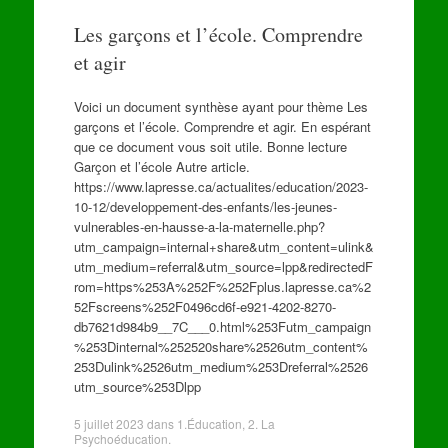
Les garçons et l’école. Comprendre
et agir
Voici un document synthèse ayant pour thème Les
garçons et l’école. Comprendre et agir. En espérant
que ce document vous soit utile. Bonne lecture
Garçon et l’école Autre article.
https://www.lapresse.ca/actualites/education/2023-
10-12/developpement-des-enfants/les-jeunes-
vulnerables-en-hausse-a-la-maternelle.php?
utm_campaign=internal+share&utm_content=ulink&
utm_medium=referral&utm_source=lpp&redirectedF
rom=https%253A%252F%252Fplus.lapresse.ca%2
52Fscreens%252F0496cd6f-e921-4202-8270-
db7621d984b9__7C___0.html%253Futm_campaign
%253Dinternal%252520share%2526utm_content%
253Dulink%2526utm_medium%253Dreferral%2526
utm_source%253Dlpp
5 juillet 2023
dans
1.Éducation
,
2. La
Psychoéducation
.