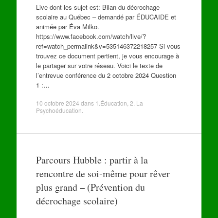
Live dont les sujet est: Bilan du décrochage
scolaire au Québec – demandé par ÉDUCAIDE et
animée par Éva Milko.
https://www.facebook.com/watch/live/?
ref=watch_permalink&v=535146372218257 Si vous
trouvez ce document pertient, je vous encourage à
le partager sur votre réseau. Voici le texte de
l’entrevue conférence du 2 octobre 2024 Question
1 :…
10 octobre 2024
dans
1.Éducation
,
2. La
Psychoéducation
.
Parcours Hubble : partir à la
rencontre de soi-même pour rêver
plus grand – (Prévention du
décrochage scolaire)