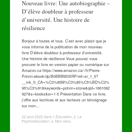
Nouveau livre: Une autobiographie –
D’élève doubleur à professeur
d’université. Une histoire de
résilience
Bonjour à toutes et tous. C’est avec plaisir que je
vous informe de la publication de mon nouveau
livre D’élève doubleur à professeur d’université.
Une histoire de résilience Vous pouvez vous
procurer le livre en version papier ou numérique sur
Amazon.ca https://www.amazon.ca/-/fr/Pierre-
Potvin-ebook/dp/B0BBBM3XRP/ref=sr_1_5?
__mk_fr_CA=%C3%85M%C3%85%C5%BD%C3%
95%C3%91&keywords=potvin+stone&qid=1661092
927&s=books&sr=1-5 Présentation Dans ce livre,
j’offre aux lectrices et aux lecteurs un témoignage
sur mon…
22 août 2022
dans
1.Éducation
,
2. La
Psychoéducation
,
a. Mon vécu
.