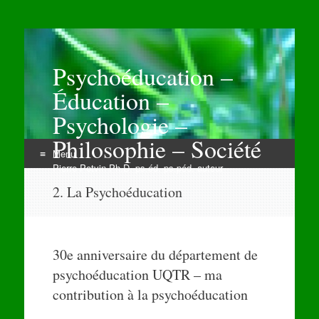
Psychoéducation –
Éducation –
Psychologie –
Philosophie – Société
Menu
Pierre Potvin Ph.D. ps.éd. ps.péd. auteur
Aller
2. La Psychoéducation
au
contenu
30e anniversaire du département de
psychoéducation UQTR – ma
contribution à la psychoéducation