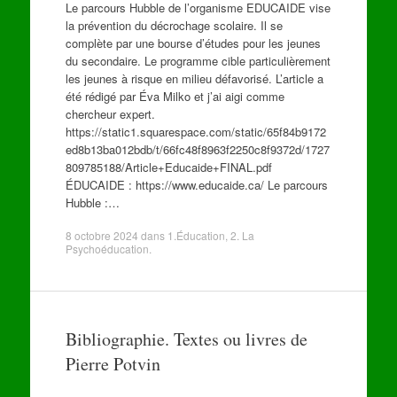
Le parcours Hubble de l’organisme EDUCAIDE vise
la prévention du décrochage scolaire. Il se
complète par une bourse d’études pour les jeunes
du secondaire. Le programme cible particulièrement
les jeunes à risque en milieu défavorisé. L’article a
été rédigé par Éva Milko et j’ai aigi comme
chercheur expert.
https://static1.squarespace.com/static/65f84b9172
ed8b13ba012bdb/t/66fc48f8963f2250c8f9372d/1727
809785188/Article+Educaide+FINAL.pdf
ÉDUCAIDE : https://www.educaide.ca/ Le parcours
Hubble :…
8 octobre 2024
dans
1.Éducation
,
2. La
Psychoéducation
.
Bibliographie. Textes ou livres de
Pierre Potvin