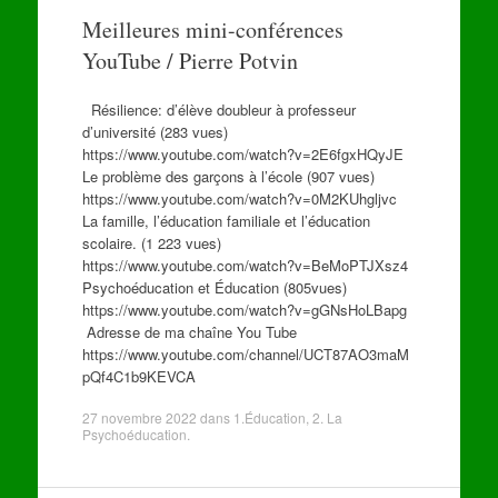
Meilleures mini-conférences
YouTube / Pierre Potvin
Résilience: d’élève doubleur à professeur
d’université (283 vues)
https://www.youtube.com/watch?v=2E6fgxHQyJE
Le problème des garçons à l’école (907 vues)
https://www.youtube.com/watch?v=0M2KUhgljvc
La famille, l’éducation familiale et l’éducation
scolaire. (1 223 vues)
https://www.youtube.com/watch?v=BeMoPTJXsz4
Psychoéducation et Éducation (805vues)
https://www.youtube.com/watch?v=gGNsHoLBapg
Adresse de ma chaîne You Tube
https://www.youtube.com/channel/UCT87AO3maM
pQf4C1b9KEVCA
27 novembre 2022
dans
1.Éducation
,
2. La
Psychoéducation
.