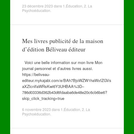
23 décembre 2023
dans
1.Éducation
,
2. La
Psychoéducation
.
Mes livres publicité de la maison
d’édition Béliveau éditeur
Voici une belle information sur mon livre Mon
journal personnel et d’autres livres aussi.
https://beliveau-
editeur.mykajabi.com/e/BAh7BjoWZW1haWxfZGVs
aXZlcnlfaWRsKwi6Y3UHBAA%3D–
786d03336d362b43d6fdaaba6de48e20c6cb6be6?
skip_click_tracking=true
6 novembre 2023
dans
1.Éducation
,
2. La
Psychoéducation
.