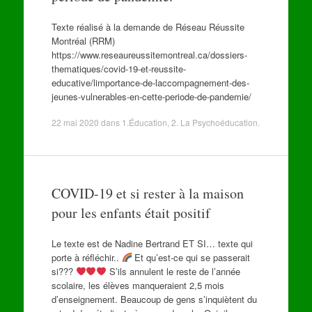
Texte réalisé à la demande de Réseau Réussite
Montréal (RRM)
https://www.reseaureussitemontreal.ca/dossiers-
thematiques/covid-19-et-reussite-
educative/limportance-de-laccompagnement-des-
jeunes-vulnerables-en-cette-periode-de-pandemie/
22 mai 2020
dans
1.Éducation
,
2. La Psychoéducation
.
COVID-19 et si rester à la maison
pour les enfants était positif
Le texte est de Nadine Bertrand ET SI… texte qui
porte à réfléchir..
Et qu’est-ce qui se passerait
si???
S’ils annulent le reste de l’année
scolaire, les élèves manqueraient 2,5 mois
d’enseignement. Beaucoup de gens s’inquiètent du