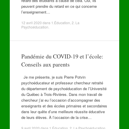
retard des étudiants à cause de cela. Oui, ils
peuvent prendre du retard en ce qui concerne
l’enseignement…
12 avril 2020
dans
1.Éducation
,
2. La
Psychoéducation
.
Pandémie du COVID-19 et l’école:
Conseils aux parents
Je me présente, je suis Pierre Potvin
psychoéducateur et professeur chercheur retraité
du département de psychoéducation de l’Université
du Québec à Trois-Rivières. Dans mon travail de
chercheur j’ai eu l’occasion d’accompagner des
enseignants et des écoles primaires et secondaires
dans leur quête d’une meilleure réussite éducative
de leurs élèves. À l’occasion de la crise…
9 avril 2020
dans
1.Éducation
,
2. La Psychoéducation
.