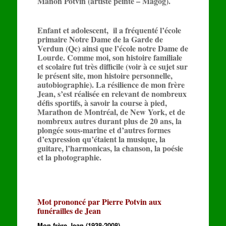
Manon Potvin (artiste peinte – Magog).
Enfant et adolescent, il a fréquenté l’école
primaire Notre Dame de la Garde de
Verdun (Qc) ainsi que l’école notre Dame de
Lourde. Comme moi, son histoire familiale
et scolaire fut très difficile (voir à ce sujet sur
le présent site, mon histoire personnelle,
autobiographie). La résilience de mon frère
Jean, s’est réalisée en relevant de nombreux
défis sportifs, à savoir la course à pied,
Marathon de Montréal, de New York, et de
nombreux autres durant plus de 20 ans, la
plongée sous-marine et d’autres formes
d’expression qu’étaient la musique, la
guitare, l’harmonicas, la chanson, la poésie
et la photographie.
Mot prononcé par Pierre Potvin aux
funérailles de Jean
Mon frère Jean (1938-2008)