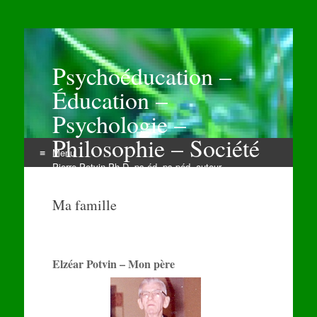
Psychoéducation –
Éducation –
Psychologie –
Philosophie – Société
Menu
Pierre Potvin Ph.D. ps.éd. ps.péd. auteur
Aller
au
Ma famille
contenu
Elzéar Potvin – Mon père