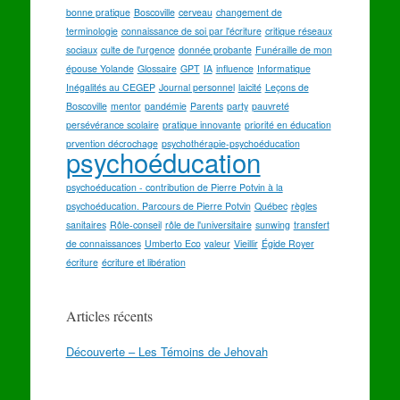
bonne pratique
Boscoville
cerveau
changement de
terminologie
connaissance de soi par l'écriture
critique réseaux
sociaux
culte de l'urgence
donnée probante
Funéraille de mon
épouse Yolande
Glossaire
GPT
IA
influence
Informatique
Inégalités au CEGEP
Journal personnel
laicité
Leçons de
Boscoville
mentor
pandémie
Parents
party
pauvreté
persévérance scolaire
pratique innovante
priorité en éducation
prvention décrochage
psychothérapie-psychoéducation
psychoéducation
psychoéducation - contribution de Pierre Potvin à la
psychoéducation. Parcours de Pierre Potvin
Québec
règles
sanitaires
Rôle-conseil
rôle de l'universitaire
sunwing
transfert
de connaissances
Umberto Eco
valeur
Vieillir
Égide Royer
écriture
écriture et libération
Articles récents
Découverte – Les Témoins de Jehovah