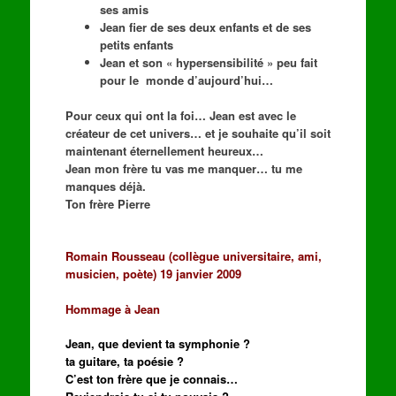
ses amis
Jean fier de ses deux enfants et de ses
petits enfants
Jean et son « hypersensibilité » peu fait
pour le monde d’aujourd’hui…
Pour ceux qui ont la foi… Jean est avec le
créateur de cet univers… et je souhaite qu’il soit
maintenant éternellement heureux…
Jean mon frère tu vas me manquer… tu me
manques déjà.
Ton frère Pierre
Romain Rousseau (collègue universitaire, ami,
musicien, poète) 19 janvier 2009
Hommage à Jean
Jean, que devient ta symphonie ?
ta guitare, ta poésie ?
C’est ton frère que je connais…