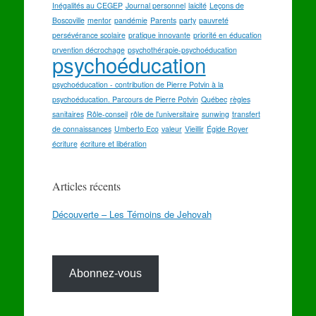
Inégalités au CEGEP
Journal personnel
laicité
Leçons de
Boscoville
mentor
pandémie
Parents
party
pauvreté
persévérance scolaire
pratique innovante
priorité en éducation
prvention décrochage
psychothérapie-psychoéducation
psychoéducation
psychoéducation - contribution de Pierre Potvin à la
psychoéducation. Parcours de Pierre Potvin
Québec
règles
sanitaires
Rôle-conseil
rôle de l'universitaire
sunwing
transfert
de connaissances
Umberto Eco
valeur
Vieillir
Égide Royer
écriture
écriture et libération
Articles récents
Découverte – Les Témoins de Jehovah
Abonnez-vous