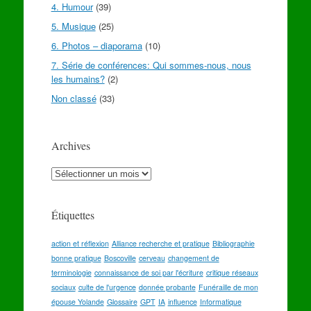
4. Humour
(39)
5. Musique
(25)
6. Photos – diaporama
(10)
7. Série de conférences: Qui sommes-nous, nous
les humains?
(2)
Non classé
(33)
Archives
Archives
Étiquettes
action et réflexion
Alliance recherche et pratique
Bibliographie
bonne pratique
Boscoville
cerveau
changement de
terminologie
connaissance de soi par l'écriture
critique réseaux
sociaux
culte de l'urgence
donnée probante
Funéraille de mon
épouse Yolande
Glossaire
GPT
IA
influence
Informatique