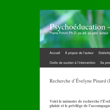
Psychoéducation –
Pierre Potvin Ph.D. ps.éd. ps.péd. auteur
Aller
Accueil
À propos de l’auteur
Statist
au
contenu
Outils de soutien à l’intervention
Se pro
Recherche d’Évelyne Pinard (
Voici le mémoire de recherche l’Évely
plaisir et le privilège de l’accompa