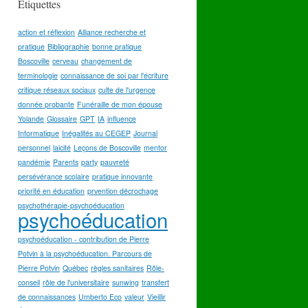
Étiquettes
action et réflexion
Alliance recherche et
pratique
Bibliographie
bonne pratique
Boscoville
cerveau
changement de
terminologie
connaissance de soi par l'écriture
critique réseaux sociaux
culte de l'urgence
donnée probante
Funéraille de mon épouse
Yolande
Glossaire
GPT
IA
influence
Informatique
Inégalités au CEGEP
Journal
personnel
laicité
Leçons de Boscoville
mentor
pandémie
Parents
party
pauvreté
persévérance scolaire
pratique innovante
priorité en éducation
prvention décrochage
psychothérapie-psychoéducation
psychoéducation
psychoéducation - contribution de Pierre
Potvin à la psychoéducation. Parcours de
Pierre Potvin
Québec
règles sanitaires
Rôle-
conseil
rôle de l'universitaire
sunwing
transfert
de connaissances
Umberto Eco
valeur
Vieillir