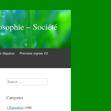
osophie – Société
 disparus
Premiers signes V2
Search
Catégories
1.Éducation
(168)