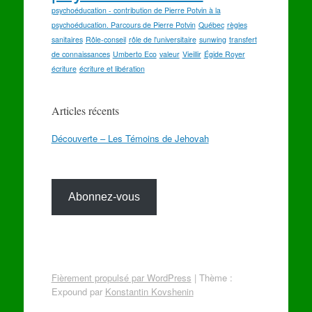
psychoéducation - contribution de Pierre Potvin à la
psychoéducation. Parcours de Pierre Potvin
Québec
règles
sanitaires
Rôle-conseil
rôle de l'universitaire
sunwing
transfert
de connaissances
Umberto Eco
valeur
Vieillir
Égide Royer
écriture
écriture et libération
Articles récents
Découverte – Les Témoins de Jehovah
Abonnez-vous
Fièrement propulsé par WordPress
|
Thème :
Expound par
Konstantin Kovshenin