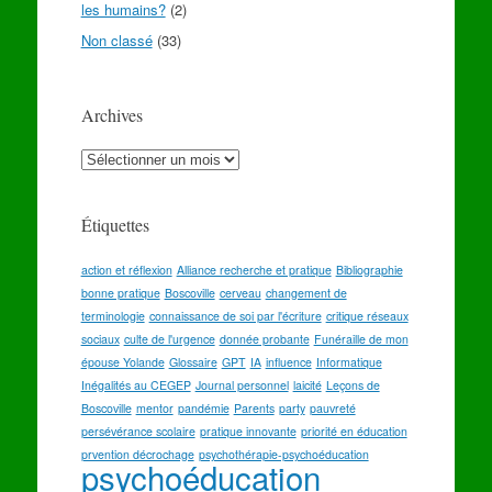
les humains?
(2)
Non classé
(33)
Archives
Archives
Étiquettes
action et réflexion
Alliance recherche et pratique
Bibliographie
bonne pratique
Boscoville
cerveau
changement de
terminologie
connaissance de soi par l'écriture
critique réseaux
sociaux
culte de l'urgence
donnée probante
Funéraille de mon
épouse Yolande
Glossaire
GPT
IA
influence
Informatique
Inégalités au CEGEP
Journal personnel
laicité
Leçons de
Boscoville
mentor
pandémie
Parents
party
pauvreté
persévérance scolaire
pratique innovante
priorité en éducation
prvention décrochage
psychothérapie-psychoéducation
psychoéducation