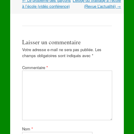
Navigation
←
Le problème des garçons
L’éloge du tiraillage à l’école
dans
à l’école (vidéo conférence)
(Revue L’actualité)
→
les
articles
Laisser un commentaire
Votre adresse e-mail ne sera pas publiée.
Les
champs obligatoires sont indiqués avec
*
Commentaire
*
Nom
*