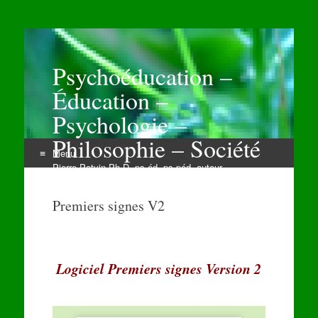
Psychoéducation –
Éducation –
Psychologie –
Philosophie – Société
Menu
Pierre Potvin Ph.D. ps.éd. ps.péd. auteur
Aller
au
Premiers signes V2
contenu
Logiciel Premiers signes Version 2