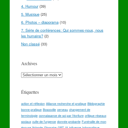
4. Humour
(39)
5. Musique
(25)
6. Photos – diaporama
(10)
7. Série de conférences: Qui sommes-nous, nous
les humains?
(2)
Non classé
(33)
Archives
Archives
Étiquettes
action et réflexion
Alliance recherche et pratique
Bibliographie
bonne pratique
Boscoville
cerveau
changement de
terminologie
connaissance de soi par l'écriture
critique réseaux
sociaux
culte de l'urgence
donnée probante
Funéraille de mon
épouse Yolande
Glossaire
GPT
IA
influence
Informatique