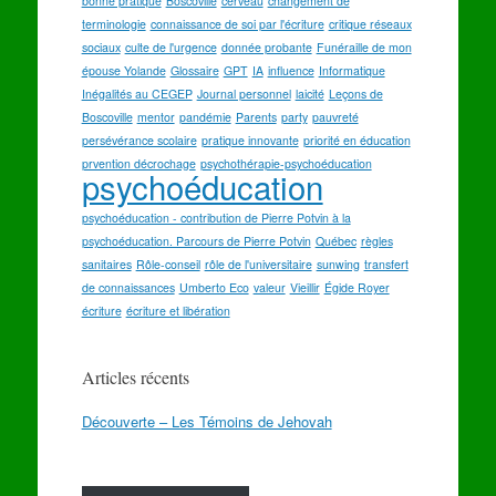
bonne pratique
Boscoville
cerveau
changement de
terminologie
connaissance de soi par l'écriture
critique réseaux
sociaux
culte de l'urgence
donnée probante
Funéraille de mon
épouse Yolande
Glossaire
GPT
IA
influence
Informatique
Inégalités au CEGEP
Journal personnel
laicité
Leçons de
Boscoville
mentor
pandémie
Parents
party
pauvreté
persévérance scolaire
pratique innovante
priorité en éducation
prvention décrochage
psychothérapie-psychoéducation
psychoéducation
psychoéducation - contribution de Pierre Potvin à la
psychoéducation. Parcours de Pierre Potvin
Québec
règles
sanitaires
Rôle-conseil
rôle de l'universitaire
sunwing
transfert
de connaissances
Umberto Eco
valeur
Vieillir
Égide Royer
écriture
écriture et libération
Articles récents
Découverte – Les Témoins de Jehovah