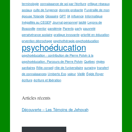
terminologie
connaissance de soi par l'écriture
critique réseaux
sociaux
culte de l'urgence
donnée probante
Funéraille de mon
épouse Yolande
Glossaire
GPT
IA
influence
Informatique
Inégalités au CEGEP
Journal personnel
laicité
Leçons de
Boscoville
mentor
pandémie
Parents
party
pauvreté
persévérance scolaire
pratique innovante
priorité en éducation
prvention décrochage
psychothérapie-psychoéducation
psychoéducation
psychoéducation - contribution de Pierre Potvin à la
psychoéducation. Parcours de Pierre Potvin
Québec
règles
sanitaires
Rôle-conseil
rôle de l'universitaire
sunwing
transfert
de connaissances
Umberto Eco
valeur
Vieillir
Égide Royer
écriture
écriture et libération
Articles récents
Découverte – Les Témoins de Jehovah