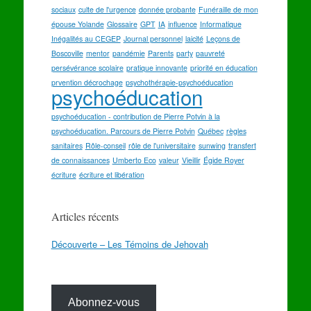
sociaux
culte de l'urgence
donnée probante
Funéraille de mon
épouse Yolande
Glossaire
GPT
IA
influence
Informatique
Inégalités au CEGEP
Journal personnel
laicité
Leçons de
Boscoville
mentor
pandémie
Parents
party
pauvreté
persévérance scolaire
pratique innovante
priorité en éducation
prvention décrochage
psychothérapie-psychoéducation
psychoéducation
psychoéducation - contribution de Pierre Potvin à la
psychoéducation. Parcours de Pierre Potvin
Québec
règles
sanitaires
Rôle-conseil
rôle de l'universitaire
sunwing
transfert
de connaissances
Umberto Eco
valeur
Vieillir
Égide Royer
écriture
écriture et libération
Articles récents
Découverte – Les Témoins de Jehovah
Abonnez-vous