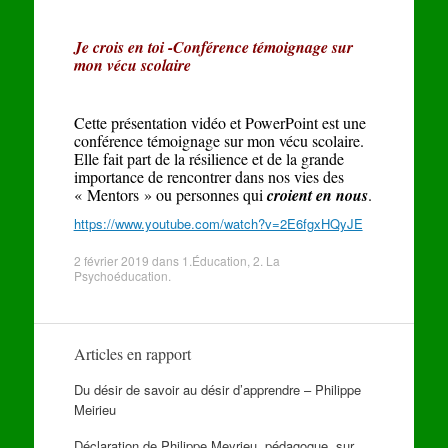
Je crois en toi -Conférence témoignage sur
mon vécu scolaire
Cette présentation vidéo et PowerPoint est une
conférence témoignage sur mon vécu scolaire.
Elle fait part de la résilience et de la grande
importance de rencontrer dans nos vies des
« Mentors » ou personnes qui
croient en nous
.
https://www.youtube.com/watch?v=2E6fgxHQyJE
2 février 2019
dans
1.Éducation
,
2. La
Psychoéducation
.
Articles en rapport
Du désir de savoir au désir d’apprendre – Philippe
Meirieu
Déclaration de Philippe Meyrieu, pédagogue, sur