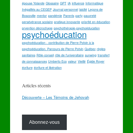
épouse Yolande
Glossaire
GPT
IA
influence
Informatique
Inégalités au CEGEP
Journal personnel
laicité
Leçons de
Boscoville
mentor
pandémie
Parents
party
pauvreté
persévérance scolaire
pratique innovante
priorité en éducation
prvention décrochage
psychothérapie-psychoéducation
psychoéducation
psychoéducation - contribution de Pierre Potvin à la
psychoéducation. Parcours de Pierre Potvin
Québec
règles
sanitaires
Rôle-conseil
rôle de l'universitaire
sunwing
transfert
de connaissances
Umberto Eco
valeur
Vieillir
Égide Royer
écriture
écriture et libération
Articles récents
Découverte – Les Témoins de Jehovah
Abonnez-vous