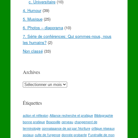
c. Universitaire
(10)
4. Humour
(39)
5. Musique
(25)
6. Photos – diaporama
(10)
7. Série de conférences: Qui sommes-nous, nous
les humains?
(2)
Non classé
(33)
Archives
Archives
Étiquettes
action et réflexion
Alliance recherche et pratique
Bibliographie
bonne pratique
Boscoville
cerveau
changement de
terminologie
connaissance de soi par l'écriture
critique réseaux
sociaux
culte de l'urgence
donnée probante
Funéraille de mon