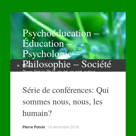
Psychoéducation –
Éducation –
Psychologie –
Philosophie – Société
Menu
Pierre Potvin Ph.D. ps.éd. ps.péd. auteur
Aller
au
Série de conférences: Qui
contenu
sommes nous, nous, les
humain?
Pierre Potvin
/
16 décembre 2018