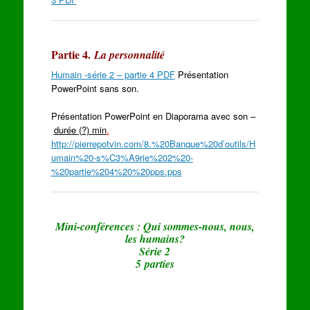
Partie 4.
La personnalité
Humain -série 2 – partie 4 PDF
Présentation
PowerPoint sans son.
Présentation PowerPoint en Diaporama avec son –
durée (?) min
.
http://pierrepotvin.com/8.%20Banque%20d’outils/H
umain%20-s%C3%A9rie%202%20-
%20partie%204%20%20pps.pps
Mini-conférences : Qui sommes-nous, nous,
les humains?
Série 2
5 parties