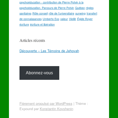
psychoéducation - contribution de Pierre Potvin à la
psychoéducation. Parcours de Pierre Potvin
Québec
règles
sanitaires
Rôle-conseil
rôle de l'universitaire
sunwing
transfert
de connaissances
Umberto Eco
valeur
Vieillir
Égide Royer
écriture
écriture et libération
Articles récents
Découverte – Les Témoins de Jehovah
Abonnez-vous
Fièrement propulsé par WordPress
|
Thème :
Expound par
Konstantin Kovshenin