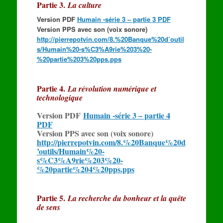
Partie 3.
La culture
Version PDF
Humain -série 3 – partie 3 PDF
Version PPS avec son (voix sonore)
http://pierrepotvin.com/8.%20Banque%20d’outil
s/Humain%20-s%C3%A9rie%203%20-
%20partie%203%20pps.pps
Partie 4.
La révolution numérique et
technologique
Version PDF
Humain -série 3 – partie 4
PDF
Version PPS avec son (voix sonore)
http://pierrepotvin.com/8.%20Banque%20d
’outils/Humain%20-
s%C3%A9rie%203%20-
%20partie%204%20pps.pps
Partie 5.
La recherche du bonheur et la quête
de sens