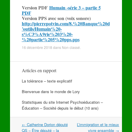
Version PDF
Humain -série 3 – partie 5
PDF
Version PPS avec son (voix sonore)
http://pierrepotvin.com/8.%20Banque%20d
’outils/Humain%20-
s%C3%A9rie%203%20-
%20partie%205%20pps.pps
16 décembre 2018
dans
Non classé
.
Articles en rapport
La tolérance – texte explicatif
Bienvenue dans le monde de Lory
Statistiques du site Internet Psychoéducation –
Éducation – Société depuis le début (10 ans)
Navigation
←
Catherine Dorion député
L’immigration et le mieux
dans
QS – Être député – la
vivre ensemble
→