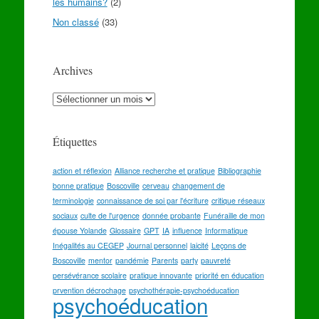
les humains?
(2)
Non classé
(33)
Archives
Archives
Étiquettes
action et réflexion
Alliance recherche et pratique
Bibliographie
bonne pratique
Boscoville
cerveau
changement de
terminologie
connaissance de soi par l'écriture
critique réseaux
sociaux
culte de l'urgence
donnée probante
Funéraille de mon
épouse Yolande
Glossaire
GPT
IA
influence
Informatique
Inégalités au CEGEP
Journal personnel
laicité
Leçons de
Boscoville
mentor
pandémie
Parents
party
pauvreté
persévérance scolaire
pratique innovante
priorité en éducation
prvention décrochage
psychothérapie-psychoéducation
psychoéducation