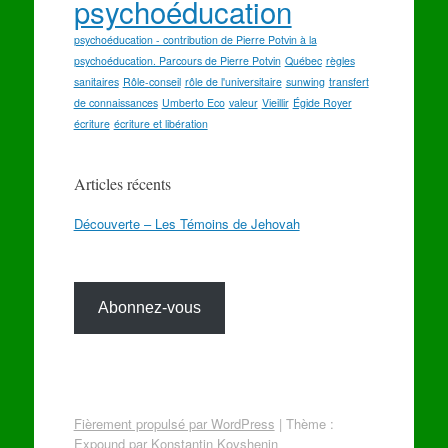
psychoéducation
psychoéducation - contribution de Pierre Potvin à la
psychoéducation. Parcours de Pierre Potvin
Québec
règles
sanitaires
Rôle-conseil
rôle de l'universitaire
sunwing
transfert
de connaissances
Umberto Eco
valeur
Vieillir
Égide Royer
écriture
écriture et libération
Articles récents
Découverte – Les Témoins de Jehovah
Abonnez-vous
Fièrement propulsé par WordPress
|
Thème :
Expound par
Konstantin Kovshenin