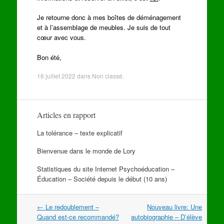
Je retourne donc à mes boîtes de déménagement
et à l’assemblage de meubles. Je suis de tout
cœur avec vous.
Bon été,
16 juillet 2022
dans
Non classé
.
Articles en rapport
La tolérance – texte explicatif
Bienvenue dans le monde de Lory
Statistiques du site Internet Psychoéducation –
Éducation – Société depuis le début (10 ans)
Navigation
←
Le redoublement –
Nouveau livre: Une
dans
Quand est-ce recommandé?
autobiographie – D’élève