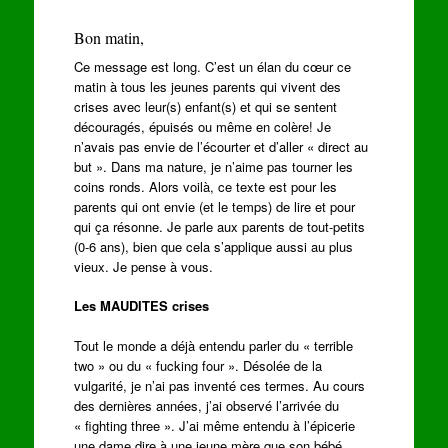
Bon matin,
Ce message est long. C’est un élan du cœur ce
matin à tous les jeunes parents qui vivent des
crises avec leur(s) enfant(s) et qui se sentent
découragés, épuisés ou même en colère! Je
n’avais pas envie de l’écourter et d’aller « direct au
but ». Dans ma nature, je n’aime pas tourner les
coins ronds. Alors voilà, ce texte est pour les
parents qui ont envie (et le temps) de lire et pour
qui ça résonne. Je parle aux parents de tout-petits
(0-6 ans), bien que cela s’applique aussi au plus
vieux. Je pense à vous.
Les MAUDITES crises
Tout le monde a déjà entendu parler du « terrible
two » ou du « fucking four ». Désolée de la
vulgarité, je n’ai pas inventé ces termes. Au cours
des dernières années, j’ai observé l’arrivée du
« fighting three ». J’ai même entendu à l’épicerie
une dame dire à une jeune mère que son bébé