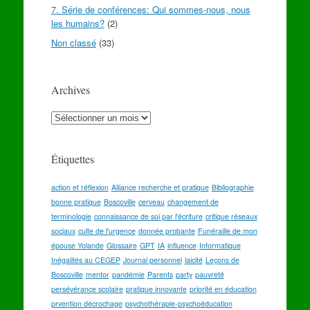
7. Série de conférences: Qui sommes-nous, nous
les humains?
(2)
Non classé
(33)
Archives
Archives
Étiquettes
action et réflexion
Alliance recherche et pratique
Bibliographie
bonne pratique
Boscoville
cerveau
changement de
terminologie
connaissance de soi par l'écriture
critique réseaux
sociaux
culte de l'urgence
donnée probante
Funéraille de mon
épouse Yolande
Glossaire
GPT
IA
influence
Informatique
Inégalités au CEGEP
Journal personnel
laicité
Leçons de
Boscoville
mentor
pandémie
Parents
party
pauvreté
persévérance scolaire
pratique innovante
priorité en éducation
prvention décrochage
psychothérapie-psychoéducation