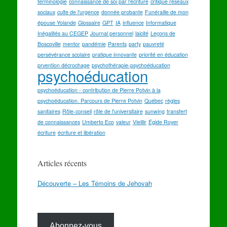
terminologie
connaissance de soi par l'écriture
critique réseaux
sociaux
culte de l'urgence
donnée probante
Funéraille de mon
épouse Yolande
Glossaire
GPT
IA
influence
Informatique
Inégalités au CEGEP
Journal personnel
laicité
Leçons de
Boscoville
mentor
pandémie
Parents
party
pauvreté
persévérance scolaire
pratique innovante
priorité en éducation
prvention décrochage
psychothérapie-psychoéducation
psychoéducation
psychoéducation - contribution de Pierre Potvin à la
psychoéducation. Parcours de Pierre Potvin
Québec
règles
sanitaires
Rôle-conseil
rôle de l'universitaire
sunwing
transfert
de connaissances
Umberto Eco
valeur
Vieillir
Égide Royer
écriture
écriture et libération
Articles récents
Découverte – Les Témoins de Jehovah
Abonnez-vous