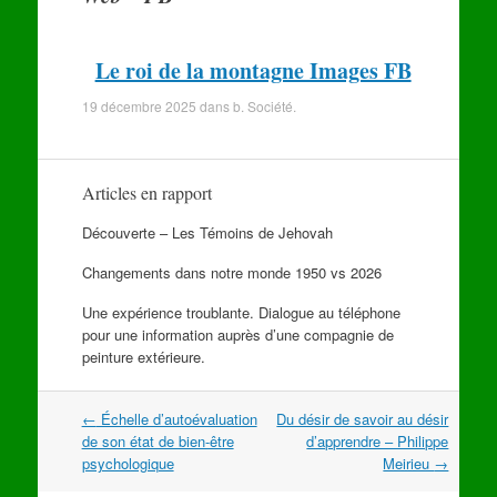
Le roi de la montagne Images FB
19 décembre 2025
dans
b. Société
.
Articles en rapport
Découverte – Les Témoins de Jehovah
Changements dans notre monde 1950 vs 2026
Une expérience troublante. Dialogue au téléphone
pour une information auprès d’une compagnie de
peinture extérieure.
Navigation
←
Échelle d’autoévaluation
Du désir de savoir au désir
dans
de son état de bien-être
d’apprendre – Philippe
les
psychologique
Meirieu
→
articles