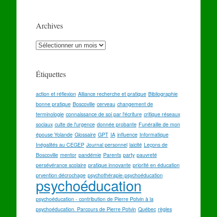
Archives
Archives
Étiquettes
action et réflexion
Alliance recherche et pratique
Bibliographie
bonne pratique
Boscoville
cerveau
changement de
terminologie
connaissance de soi par l'écriture
critique réseaux
sociaux
culte de l'urgence
donnée probante
Funéraille de mon
épouse Yolande
Glossaire
GPT
IA
influence
Informatique
Inégalités au CEGEP
Journal personnel
laicité
Leçons de
Boscoville
mentor
pandémie
Parents
party
pauvreté
persévérance scolaire
pratique innovante
priorité en éducation
prvention décrochage
psychothérapie-psychoéducation
psychoéducation
psychoéducation - contribution de Pierre Potvin à la
psychoéducation. Parcours de Pierre Potvin
Québec
règles