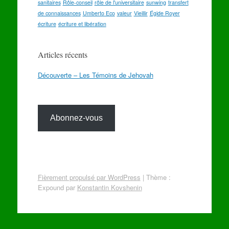
sanitaires
Rôle-conseil
rôle de l'universitaire
sunwing
transfert
de connaissances
Umberto Eco
valeur
Vieillir
Égide Royer
écriture
écriture et libération
Articles récents
Découverte – Les Témoins de Jehovah
Abonnez-vous
Fièrement propulsé par WordPress
|
Thème :
Expound par
Konstantin Kovshenin