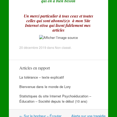
qui en a bien besoin
Un merci particulier à tous ceux et toutes
celles qui sont abonné(e)s à mon Site
Internet et/ou qui lisent fidèlement mes
articles
20 décembre 2019
dans
Non classé
.
Articles en rapport
La tolérance – texte explicatif
Bienvenue dans le monde de Lory
Statistiques du site Internet Psychoéducation –
Éducation – Société depuis le début (10 ans)
Navigation
←
Sur le bonheur – Écouter
Alerte sur une tragédie