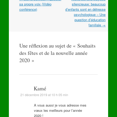
dans
sa propre voix (Vidéo
silencieuse: beaucoup
les
conférence)
d’enfants sont en détresse
articles
psychologique – Une
question d’éducation
familiale
→
Une réflexion au sujet de «
Souhaits
des fêtes et de la nouvelle année
2020
»
Kamé
21 décembre 2019 at 10 h 05 min
A vous aussi je vous adresse mes
vœux les meilleurs pour l’année
2020 !