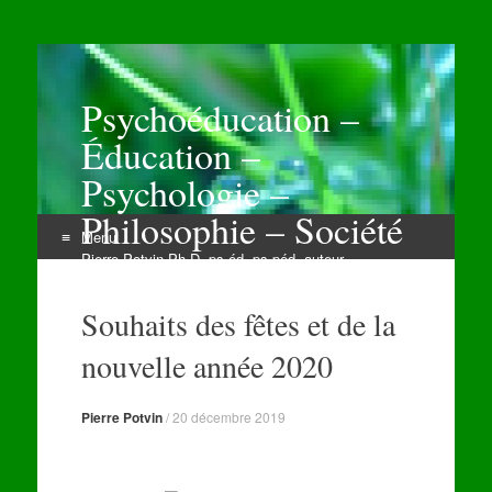
Psychoéducation –
Éducation –
Psychologie –
Philosophie – Société
Menu
Pierre Potvin Ph.D. ps.éd. ps.péd. auteur
Aller
au
Souhaits des fêtes et de la
contenu
nouvelle année 2020
Pierre Potvin
/
20 décembre 2019