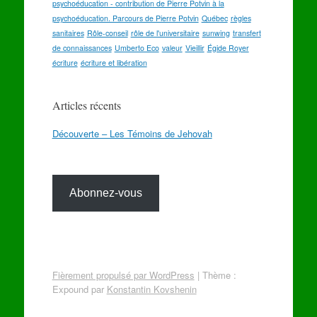
psychoéducation - contribution de Pierre Potvin à la
psychoéducation. Parcours de Pierre Potvin
Québec
règles
sanitaires
Rôle-conseil
rôle de l'universitaire
sunwing
transfert
de connaissances
Umberto Eco
valeur
Vieillir
Égide Royer
écriture
écriture et libération
Articles récents
Découverte – Les Témoins de Jehovah
Abonnez-vous
Fièrement propulsé par WordPress
|
Thème :
Expound par
Konstantin Kovshenin