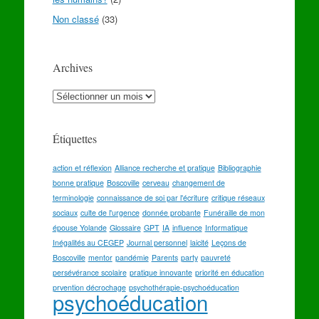
Non classé
(33)
Archives
Archives
Étiquettes
action et réflexion
Alliance recherche et pratique
Bibliographie
bonne pratique
Boscoville
cerveau
changement de
terminologie
connaissance de soi par l'écriture
critique réseaux
sociaux
culte de l'urgence
donnée probante
Funéraille de mon
épouse Yolande
Glossaire
GPT
IA
influence
Informatique
Inégalités au CEGEP
Journal personnel
laicité
Leçons de
Boscoville
mentor
pandémie
Parents
party
pauvreté
persévérance scolaire
pratique innovante
priorité en éducation
prvention décrochage
psychothérapie-psychoéducation
psychoéducation