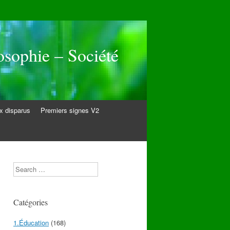
osophie – Société
 disparus
Premiers signes V2
Search
Catégories
1.Éducation
(168)