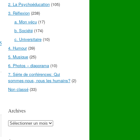
2. La Psychoéducation
(105)
3. Réflexion
(238)
a. Mon vécu
(17)
b. Société
(174)
c. Universitaire
(10)
5
4. Humour
(39)
5. Musique
(25)
6. Photos – diaporama
(10)
7. Série de conférences: Qui
sommes-nous, nous les humains?
(2)
Non classé
(33)
Archives
Archives