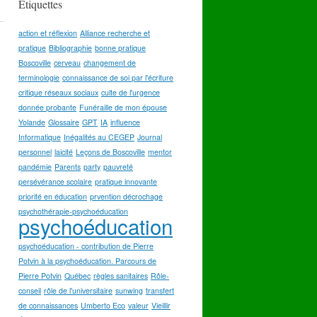
Étiquettes
action et réflexion
Alliance recherche et
pratique
Bibliographie
bonne pratique
Boscoville
cerveau
changement de
terminologie
connaissance de soi par l'écriture
critique réseaux sociaux
culte de l'urgence
donnée probante
Funéraille de mon épouse
Yolande
Glossaire
GPT
IA
influence
Informatique
Inégalités au CEGEP
Journal
personnel
laicité
Leçons de Boscoville
mentor
pandémie
Parents
party
pauvreté
persévérance scolaire
pratique innovante
priorité en éducation
prvention décrochage
psychothérapie-psychoéducation
psychoéducation
psychoéducation - contribution de Pierre
Potvin à la psychoéducation. Parcours de
Pierre Potvin
Québec
règles sanitaires
Rôle-
conseil
rôle de l'universitaire
sunwing
transfert
de connaissances
Umberto Eco
valeur
Vieillir