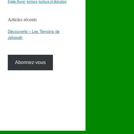
Égide Royer
écriture
écriture et libération
Articles récents
Découverte – Les Témoins de
Jehovah
Abonnez-vous