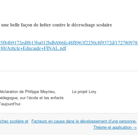
 belle façon de lutter contre le décrochage scolaire
tic/65f84b9172ed8b13ba012bdb/t/66fc48f8963f2250c8f9372d/172780978
188/Article+Educaide+FINAL.pdf
éclaration de Philippe Meyrieu,
Le projet Lory
édagogue, sur l’école et les enfants
’aujourd’hui
chec scolaire et
Facteurs en cause dans le développement d’une personne.
Théorie et application
→