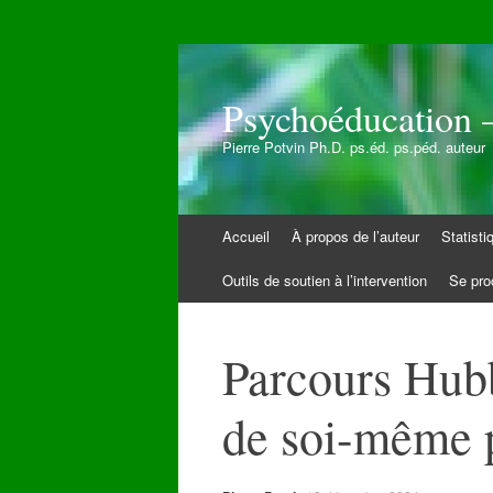
Psychoéducation –
Pierre Potvin Ph.D. ps.éd. ps.péd. auteur
Aller
Accueil
À propos de l’auteur
Statist
au
contenu
Outils de soutien à l’intervention
Se pro
Parcours Hubbl
de soi-même p