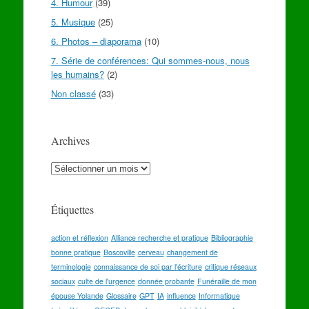
4. Humour
(39)
5. Musique
(25)
6. Photos – diaporama
(10)
7. Série de conférences: Qui sommes-nous, nous
les humains?
(2)
Non classé
(33)
Archives
Archives
Étiquettes
action et réflexion
Alliance recherche et pratique
Bibliographie
bonne pratique
Boscoville
cerveau
changement de
terminologie
connaissance de soi par l'écriture
critique réseaux
sociaux
culte de l'urgence
donnée probante
Funéraille de mon
épouse Yolande
Glossaire
GPT
IA
influence
Informatique