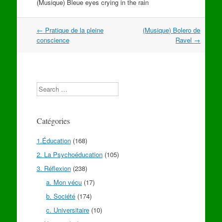
(Musique) Bleue eyes crying in the rain
Navigation
←
Pratique de la pleine
(Musique) Bolero de
dans
conscience
Ravel
→
les
articles
Search
Catégories
1.Éducation
(168)
2. La Psychoéducation
(105)
3. Réflexion
(238)
a. Mon vécu
(17)
b. Société
(174)
c. Universitaire
(10)