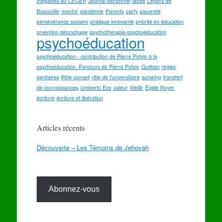
Inégalités au CEGEP
Journal personnel
laicité
Leçons de
Boscoville
mentor
pandémie
Parents
party
pauvreté
persévérance scolaire
pratique innovante
priorité en éducation
prvention décrochage
psychothérapie-psychoéducation
psychoéducation
psychoéducation - contribution de Pierre Potvin à la
psychoéducation. Parcours de Pierre Potvin
Québec
règles
sanitaires
Rôle-conseil
rôle de l'universitaire
sunwing
transfert
de connaissances
Umberto Eco
valeur
Vieillir
Égide Royer
écriture
écriture et libération
Articles récents
Découverte – Les Témoins de Jehovah
Abonnez-vous