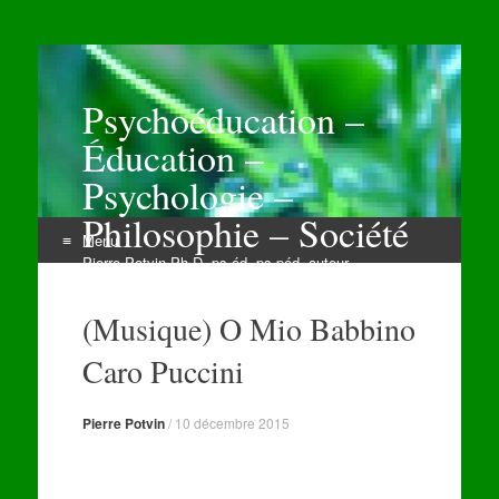
Psychoéducation –
Éducation –
Psychologie –
Philosophie – Société
Menu
Pierre Potvin Ph.D. ps.éd. ps.péd. auteur
Aller
au
(Musique) O Mio Babbino
contenu
Caro Puccini
Pierre Potvin
/
10 décembre 2015