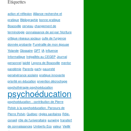
Étiquettes
action et réflexion
Alliance recherche et
pratique
Bibliographie
bonne pratique
Boscoville
cerveau
changement de
terminologie
connaissance de soi par l'écriture
critique réseaux sociaux
culte de l'urgence
donnée probante
Funéraille de mon épouse
Yolande
Glossaire
GPT
IA
influence
Informatique
Inégalités au CEGEP
Journal
personnel
laicité
Leçons de Boscoville
mentor
pandémie
Parents
party
pauvreté
persévérance scolaire
pratique innovante
priorité en éducation
prvention décrochage
psychothérapie-psychoéducation
psychoéducation
psychoéducation - contribution de Pierre
Potvin à la psychoéducation. Parcours de
Pierre Potvin
Québec
règles sanitaires
Rôle-
conseil
rôle de l'universitaire
sunwing
transfert
de connaissances
Umberto Eco
valeur
Vieillir