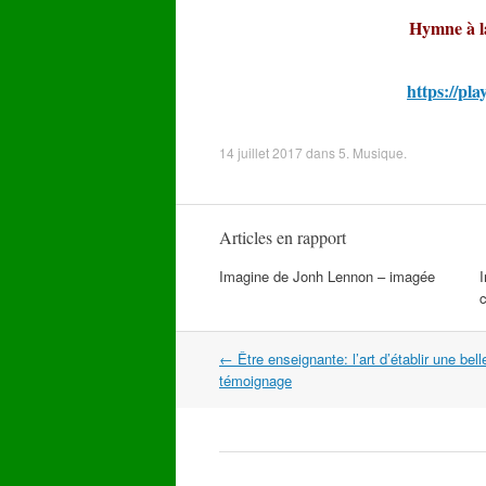
Hymne à la
https://pl
14 juillet 2017
dans
5. Musique
.
Articles en rapport
Imagine de Jonh Lennon – imagée
c
Navigation
←
Être enseignante: l’art d’établir une bell
dans
témoignage
les
articles