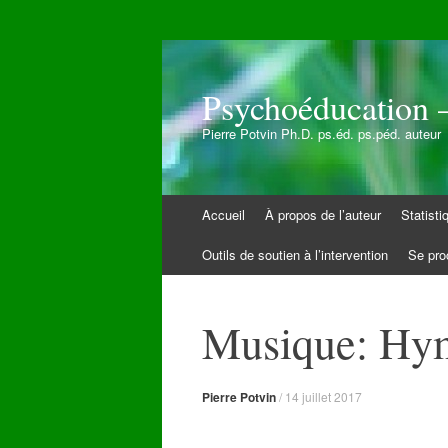
Psychoéducation –
Pierre Potvin Ph.D. ps.éd. ps.péd. auteur
Aller
Accueil
À propos de l’auteur
Statist
au
contenu
Outils de soutien à l’intervention
Se pro
Musique: Hym
Pierre Potvin
/
14 juillet 2017