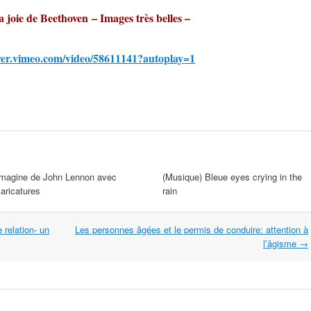
 joie de Beethoven – Images très belles –
ayer.vimeo.com/video/58611141?autoplay=1
Imagine de John Lennon avec
(Musique) Bleue eyes crying in the
aricatures
rain
e relation- un
Les personnes âgées et le permis de conduire: attention à
l’âgisme
→