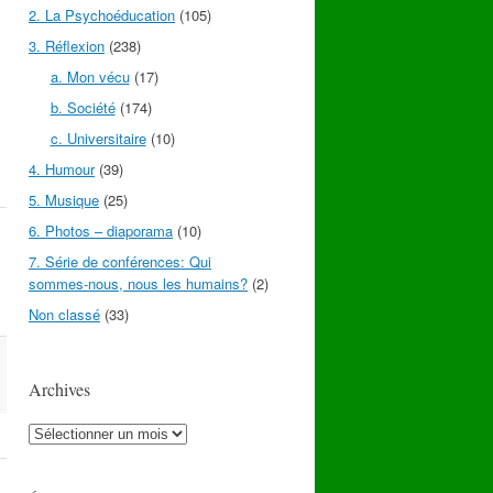
2. La Psychoéducation
(105)
3. Réflexion
(238)
a. Mon vécu
(17)
b. Société
(174)
c. Universitaire
(10)
4. Humour
(39)
5. Musique
(25)
6. Photos – diaporama
(10)
7. Série de conférences: Qui
sommes-nous, nous les humains?
(2)
Non classé
(33)
Archives
Archives