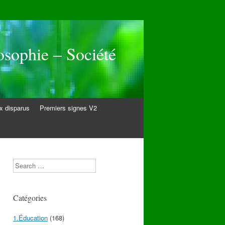
osophie – Société
 disparus
Premiers signes V2
Search
Catégories
1.Éducation
(168)