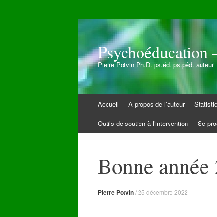
Psychoéducation –
Pierre Potvin Ph.D. ps.éd. ps.péd. auteur
Aller
Accueil
À propos de l’auteur
Statist
au
contenu
Outils de soutien à l’intervention
Se pro
Bonne année
Pierre Potvin
/
25 décembre 2022