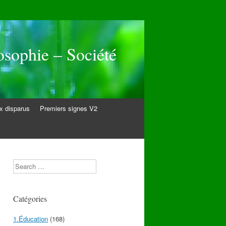
osophie – Société
 disparus
Premiers signes V2
Search
Catégories
1.Éducation
(168)