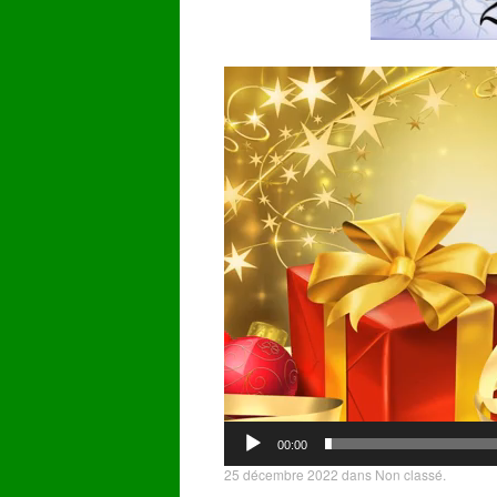
Lecteur
vidéo
00:00
25 décembre 2022
dans
Non classé
.