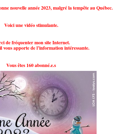
onne nouvelle année 2023, malgré la tempête au Québec.
Voici une vidéo stimulante.
ci de fréquenter mon site Internet.
l vous apporte de l’information intéressante.
Vous êtes 160 abonné.e.s