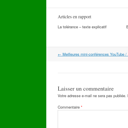
Articles en rapport
La tolérance – texte explicatif
Navigation
←
Meilleures mini-conférences YouTube / 
dans
les
articles
Laisser un commentaire
Votre adresse e-mail ne sera pas publiée.
Commentaire
*