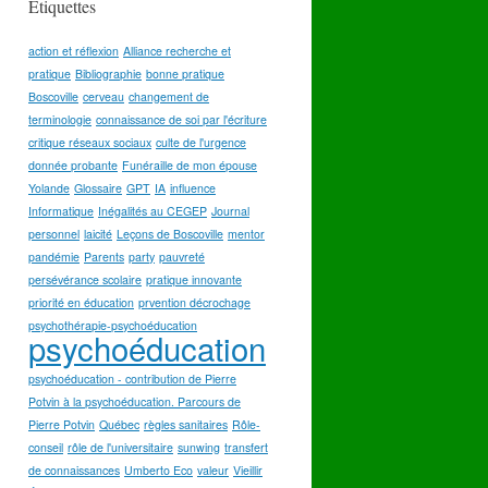
Étiquettes
action et réflexion
Alliance recherche et
pratique
Bibliographie
bonne pratique
Boscoville
cerveau
changement de
terminologie
connaissance de soi par l'écriture
critique réseaux sociaux
culte de l'urgence
donnée probante
Funéraille de mon épouse
Yolande
Glossaire
GPT
IA
influence
Informatique
Inégalités au CEGEP
Journal
personnel
laicité
Leçons de Boscoville
mentor
pandémie
Parents
party
pauvreté
persévérance scolaire
pratique innovante
priorité en éducation
prvention décrochage
psychothérapie-psychoéducation
psychoéducation
psychoéducation - contribution de Pierre
Potvin à la psychoéducation. Parcours de
Pierre Potvin
Québec
règles sanitaires
Rôle-
conseil
rôle de l'universitaire
sunwing
transfert
de connaissances
Umberto Eco
valeur
Vieillir