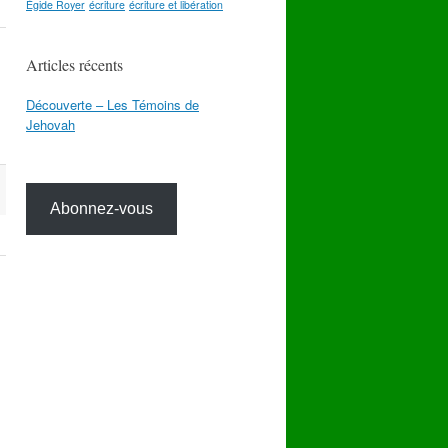
Égide Royer
écriture
écriture et libération
Articles récents
Découverte – Les Témoins de
Jehovah
Abonnez-vous