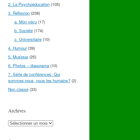
2. La Psychoéducation
(105)
3. Réflexion
(238)
a. Mon vécu
(17)
b. Société
(174)
c. Universitaire
(10)
4. Humour
(39)
5. Musique
(25)
6. Photos – diaporama
(10)
7. Série de conférences: Qui
sommes-nous, nous les humains?
(2)
Non classé
(33)
Archives
Archives