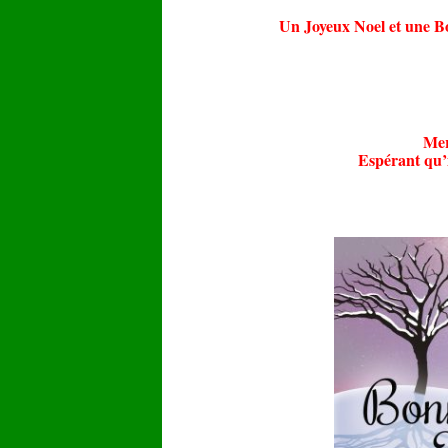
Un Joyeux Noel et une B
Mer
Espérant qu’i