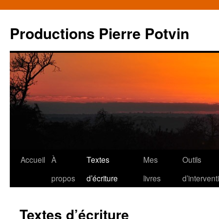
Productions Pierre Potvin
Aller
Accueil
À
Textes
Mes
Outils
au
propos
d’écriture
livres
d’intervent
contenu
Textes d’écriture