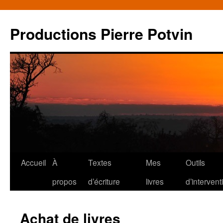
Productions Pierre Potvin
Aller
Accueil
À
Textes
Mes
Outils
au
propos
d’écriture
livres
d’intervent
contenu
Achat de livres